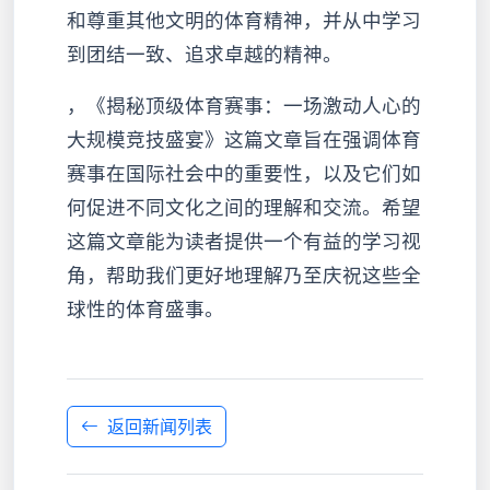
和尊重其他文明的体育精神，并从中学习
到团结一致、追求卓越的精神。
，《揭秘顶级体育赛事：一场激动人心的
大规模竞技盛宴》这篇文章旨在强调体育
赛事在国际社会中的重要性，以及它们如
何促进不同文化之间的理解和交流。希望
这篇文章能为读者提供一个有益的学习视
角，帮助我们更好地理解乃至庆祝这些全
球性的体育盛事。
返回新闻列表