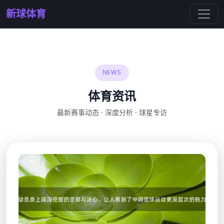
新球体育
NEWS
体育资讯
最新赛事动态 · 深度分析 · 球星专访