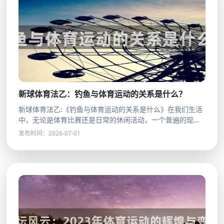
新球体育法乙：钓鱼与体育运动的关系是什么？
新球体育法乙:《钓鱼与体育运动的关系是什么》在我们生活
中，无论是体育比赛还是日常的休闲活动，一个普遍的现象
是人们喜欢用钓鱼来作为消遣的方式
发布时间：2026-07-01