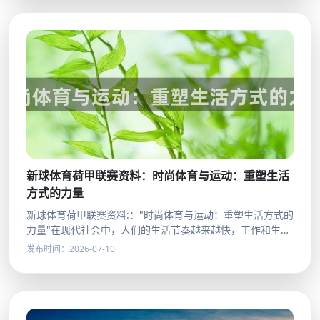
新球体育荷甲联赛资料：时尚体育与运动：重塑生活
方式的力量
新球体育荷甲联赛资料:："时尚体育与运动：重塑生活方式的
力量"在现代社会中，人们的生活节奏越来越快，工作和生活
压力越来越大，身体机能也逐渐老化，许多人开始寻找新的
发布时间：2026-07-10
方式来提升自己的生活质量、提高自我效能感，以及找到更
符合个人趣味的健康生活方式