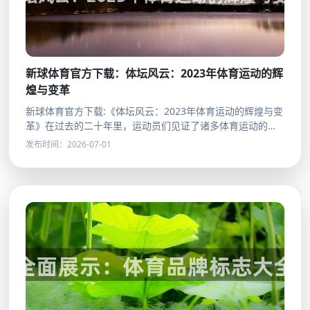
新球体育官方下载：体坛风云：2023年体育运动的辉
煌与变革
新球体育官方下载:《体坛风云：2023年体育运动的辉煌与变
革》在过去的二十年里，运动员们见证了诸多体育运动的辉
煌，从体操、篮球到足球、短道速滑，以及羽毛球和乒乓球
发布时间：2026-07-01
等项目