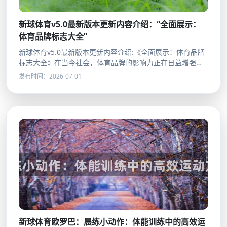
新球体育v5.0最新版本更新内容介绍：“全面展示：
体育品牌标志大全”
新球体育v5.0最新版本更新内容介绍:《全面展示：体育品牌
标志大全》在当今社会，体育品牌的影响力正在日益增强，
越来越多的品牌开始关注和推广体育相关的产品和服务
发布时间：2026-07-01
新球体育欧罗巴：晨练小动作：体能训练中的高效运