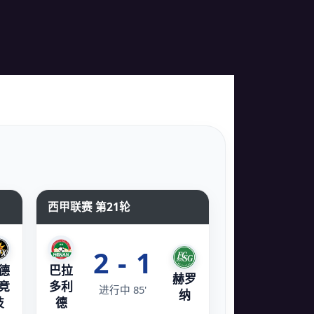
西甲联赛 第21轮
2 - 1
德
巴拉
赫罗
竞
多利
进行中 85'
纳
技
德