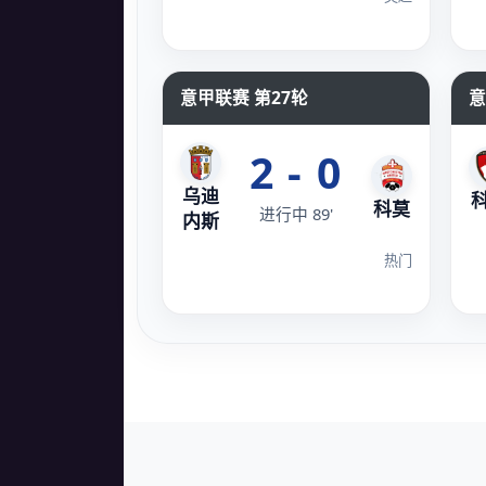
意甲联赛 第27轮
意
2 - 0
乌迪
科莫
进行中 89'
内斯
热门