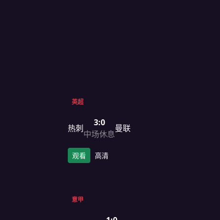
英超
3:0
热刺
曼联
中场休息
观看
高清
意甲