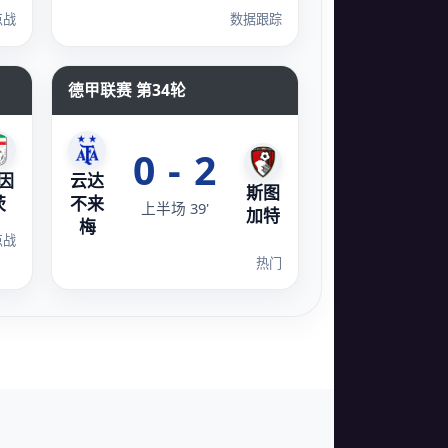
点战
数据跟踪
德甲联赛 第34轮
0 - 2
因
云达
斯图
茨
不来
上半场 39'
加特
梅
点战
热门