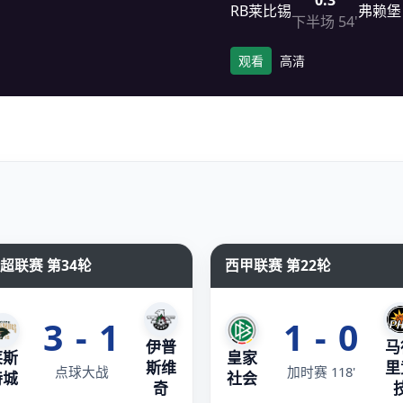
0:3
RB莱比锡
弗赖堡
下半场 54'
观看
高清
超联赛 第34轮
西甲联赛 第22轮
3 - 1
1 - 0
伊普
马
莱斯
皇家
斯维
里
点球大战
加时赛 118'
特城
社会
奇