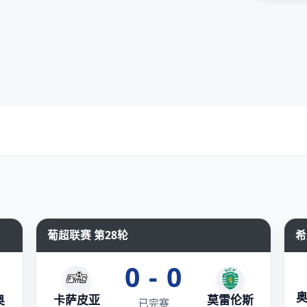
葡超联赛 第28轮
希
0 - 0
奥
卡萨皮亚
莫雷伦斯
已完赛