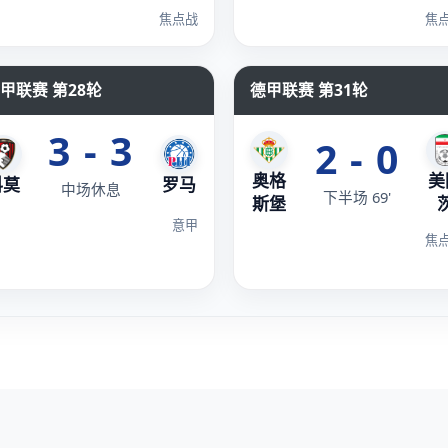
焦点战
焦
甲联赛 第28轮
德甲联赛 第31轮
3 - 3
2 - 0
奥格
美
科莫
罗马
中场休息
下半场 69'
斯堡
意甲
焦