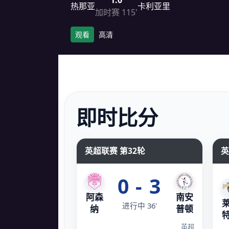
1:0
热那亚
卡利亚里
加时赛 115'
观看
高清
即时比分
英超联赛 第32轮
英
0 - 3
阿森
南安
进行中 36'
纳
普顿
英超