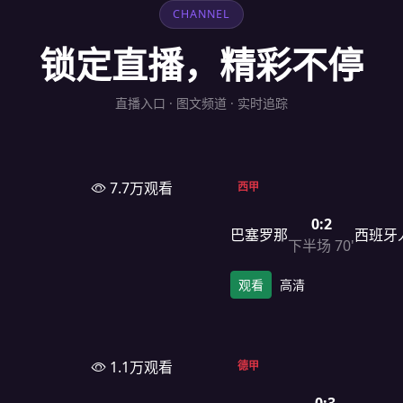
CHANNEL
锁定直播，精彩不停
直播入口 · 图文频道 · 实时追踪
7.7万观看
西甲
0:2
巴塞罗那
西班牙
下半场 70'
观看
高清
1.1万观看
德甲