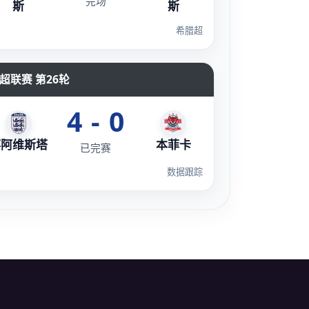
完场
斯
斯
希腊超
超联赛 第26轮
4 - 0
博阿维斯塔
本菲卡
已完赛
数据跟踪