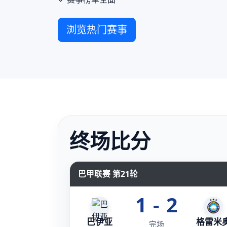
浏览热门赛事
终场比分
巴甲联赛 第21轮
1 - 2
巴伊亚
格雷米
完场