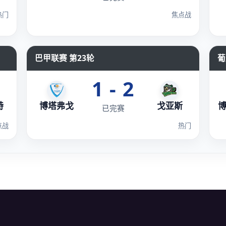
热门
焦点战
巴甲联赛 第23轮
葡
1 - 2
特
博塔弗戈
戈亚斯
已完赛
点战
热门