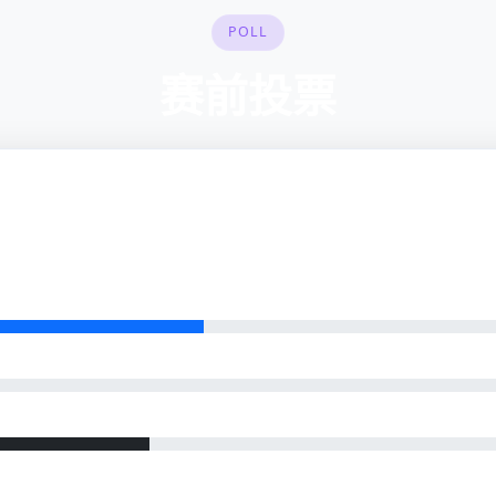
POLL
赛前投票
西汉姆联 vs 纽卡斯尔联