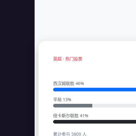
英超 · 热门投票
西汉姆联胜 46%
平局 13%
纽卡斯尔联胜 41%
累计参与 5809 人