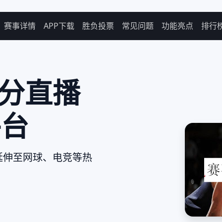
赛事详情
APP下载
胜负投票
常见问题
功能亮点
排行
比分直播
平台
延伸至网球、电竞等热
。